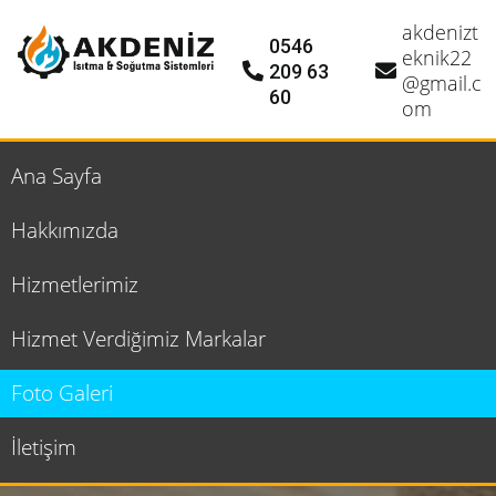
akdenizt
0546
eknik22
209 63
@gmail.c
60
om
Ana Sayfa
Hakkımızda
Hizmetlerimiz
Hizmet Verdiğimiz Markalar
Foto Galeri
İletişim