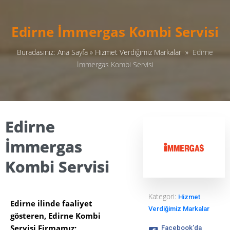
Edirne İmmergas Kombi Servisi
Buradasınız:
Ana Sayfa
»
Hizmet Verdiğimiz Markalar
»
Edirne
İmmergas Kombi Servisi
Edirne
İmmergas
Kombi Servisi
Kategori:
Hizmet
Edirne ilinde faaliyet
Verdiğimiz Markalar
gösteren, Edirne Kombi
Servisi Firmamız;
Facebook'da