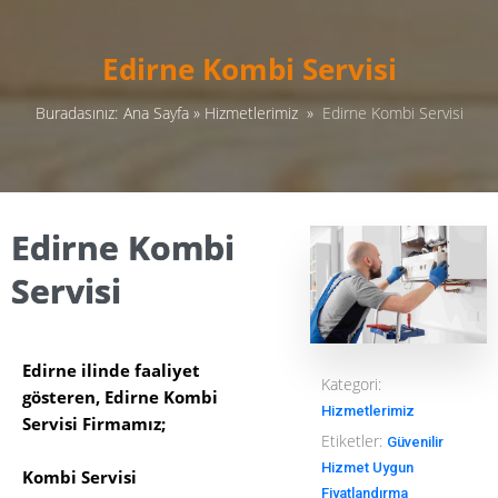
Edirne Kombi Servisi
Buradasınız:
Ana Sayfa
»
Hizmetlerimiz
»
Edirne Kombi Servisi
Edirne Kombi
Servisi
Edirne ilinde faaliyet
Kategori:
gösteren, Edirne Kombi
Hizmetlerimiz
Servisi Firmamız;
Etiketler:
Güvenilir
Hizmet
Uygun
Kombi Servisi
Fiyatlandırma