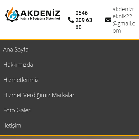
akdenizt
0546
eknik22
209 63
@gmail.c
60
om
Ana Sayfa
Hakkımızda
Hizmetlerimiz
Hizmet Verdiğimiz Markalar
Foto Galeri
İletişim