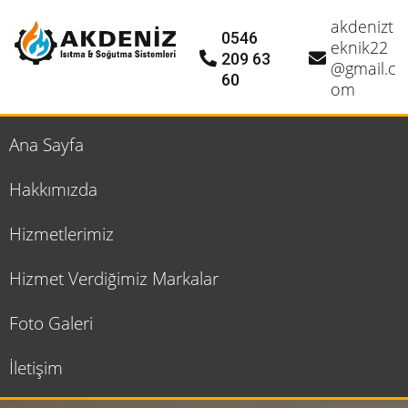
akdenizt
0546
eknik22
209 63
@gmail.c
60
om
Ana Sayfa
Hakkımızda
Hizmetlerimiz
Hizmet Verdiğimiz Markalar
Foto Galeri
İletişim