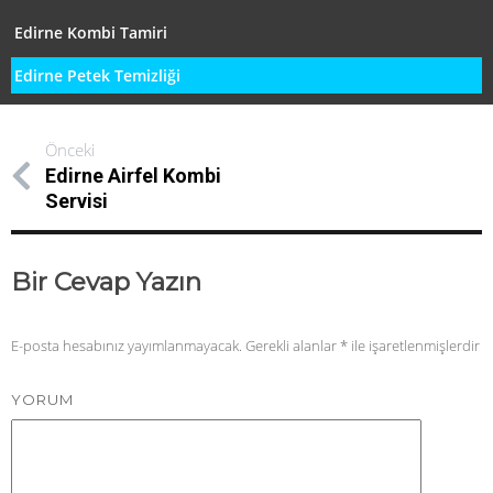
Edirne Kombi Tamiri
Edirne Petek Temizliği
Önceki
Edirne Airfel Kombi
Servisi
Bir Cevap Yazın
E-posta hesabınız yayımlanmayacak.
Gerekli alanlar
*
ile işaretlenmişlerdir
YORUM